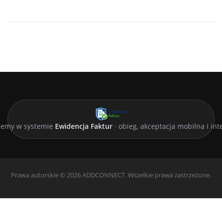
ujemy w systemie
Ewidencja Faktur
· obieg, akceptacja mobilna i int
Prawa autorskie © 2026 ADDCONNECT. Wszelkie prawa zastrzeżone.
Screenr
parallax
theme